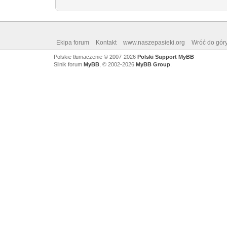
Ekipa forum
Kontakt
www.naszepasieki.org
Wróć do gór
Polskie tłumaczenie © 2007-2026
Polski Support MyBB
Silnik forum
MyBB
, © 2002-2026
MyBB Group
.