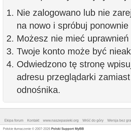
Nie zalogowano lub nie zare
na nowo i spróbuj ponownie
Możesz nie mieć uprawnień d
Twoje konto może być niea
Odwiedzono tę stronę wpisu
adresu przeglądarki zamiast
odnośnika.
Ekipa forum
Kontakt
www.naszepasieki.org
Wróć do góry
Wersja bez graf
Polskie tłumaczenie © 2007-2026
Polski Support MyBB