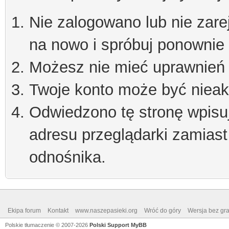
Nie zalogowano lub nie zare
na nowo i spróbuj ponownie
Możesz nie mieć uprawnień d
Twoje konto może być niea
Odwiedzono tę stronę wpisu
adresu przeglądarki zamiast
odnośnika.
Ekipa forum
Kontakt
www.naszepasieki.org
Wróć do góry
Wersja bez graf
Polskie tłumaczenie © 2007-2026
Polski Support MyBB