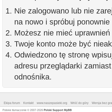
Nie zalogowano lub nie zare
na nowo i spróbuj ponownie
Możesz nie mieć uprawnień d
Twoje konto może być niea
Odwiedzono tę stronę wpisu
adresu przeglądarki zamiast
odnośnika.
Ekipa forum
Kontakt
www.naszepasieki.org
Wróć do góry
Wersja bez graf
Polskie tłumaczenie © 2007-2026
Polski Support MyBB