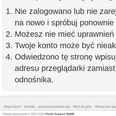
Nie zalogowano lub nie zare
na nowo i spróbuj ponownie
Możesz nie mieć uprawnień d
Twoje konto może być niea
Odwiedzono tę stronę wpisu
adresu przeglądarki zamiast
odnośnika.
Ekipa forum
Kontakt
www.naszepasieki.org
Wróć do góry
Wersja bez graf
Polskie tłumaczenie © 2007-2026
Polski Support MyBB