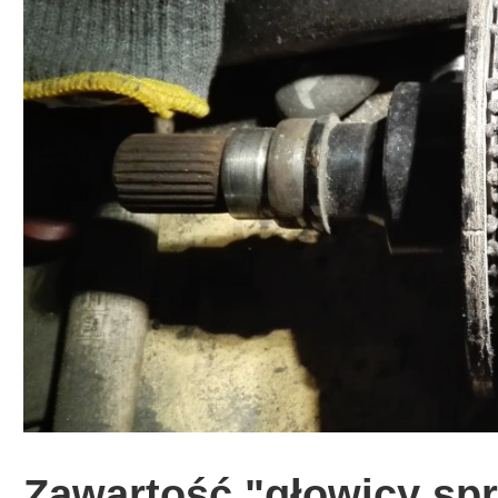
Zawartość "głowicy spr