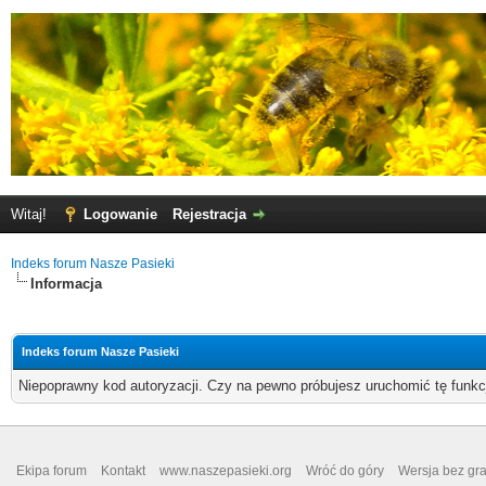
Witaj!
Logowanie
Rejestracja
Indeks forum Nasze Pasieki
Informacja
Indeks forum Nasze Pasieki
Niepoprawny kod autoryzacji. Czy na pewno próbujesz uruchomić tę funk
Ekipa forum
Kontakt
www.naszepasieki.org
Wróć do góry
Wersja bez graf