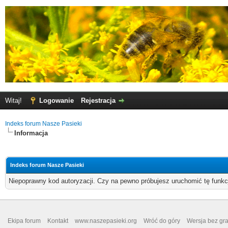
Witaj!
Logowanie
Rejestracja
Indeks forum Nasze Pasieki
Informacja
Indeks forum Nasze Pasieki
Niepoprawny kod autoryzacji. Czy na pewno próbujesz uruchomić tę funk
Ekipa forum
Kontakt
www.naszepasieki.org
Wróć do góry
Wersja bez graf