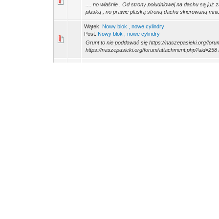
.... no właśnie . Od strony południowej na dachu są już 
płaską , no prawie płaską stroną dachu skierowaną mniej
Wątek:
Nowy blok , nowe cylindry
Post:
Nowy blok , nowe cylindry
Grunt to nie poddawać się https://naszepasieki.org/fo
https://naszepasieki.org/forum/attachment.php?aid=258 
Wątek:
Pech , ciąg dalszy
Post:
Pech , ciąg dalszy
Po wymianie starych tłoków na nowe : https://naszepas
https://naszepasieki.org/forum/attachment.php?aid=250 h
Wątek:
Jak pech , to pech
Post:
Jak pech , to pech
. Czasem się zdarza https://naszepasieki.org/forum/at
https://naszepasieki.org/forum/attachment.php?aid=244
h...
Wątek:
Compiz
Post:
Compiz
sudo systemctl restart lightdm - to komenda restartująca
Wątek:
PHP i Apacze2 - Instalacja
Post:
RE: PHP i Apacze2 - Instalacja
https://www.virtualmin.com/docs/server-components/con
Wątek:
as
Post:
as