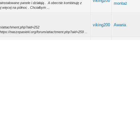
viking200
zainstalowane panele i działają . A obecnie kombinuję z
montaż
 więcej na północ . Chciałbym ...
viking200
Awaria
rum/attachment.php?aid=252
https://naszepasieki.org/forum/attachment.php?aid=259 ...
viking200
Awaria
ieki.org/forum/attachment.php?aid=251
ttps://naszepasieki.org/forum/attachment....
viking200
Awaria
tachment.php?aid=243
 https://naszepasieki.org/forum/attachment.php?aid=245
viking200
Środowiska gr
 tryb graficzny :) lecz nie pamiętam
viking200
Linux
figuring-multiple-php-versions/#on-debian
Nextcloud - In