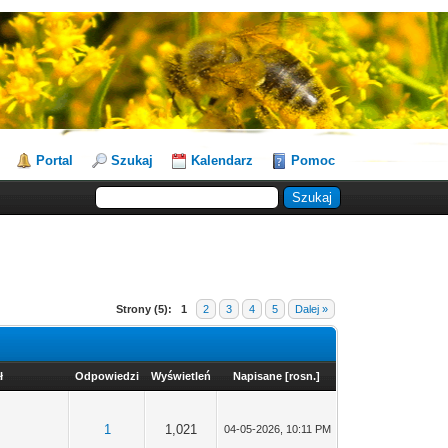
Portal
Szukaj
Kalendarz
Pomoc
Strony (5):
1
2
3
4
5
Dalej »
ł
Odpowiedzi
Wyświetleń
Napisane
[
rosn.
]
1
1,021
04-05-2026, 10:11 PM