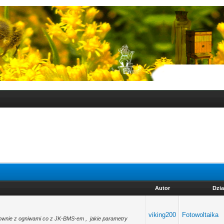
Autor
Dzia
viking200
Fotowoltaika
łownie z ogniwami co z JK-BMS-em , jakie parametry