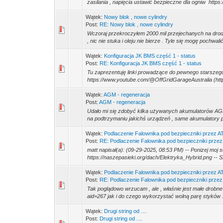
zasilania , napięcia ustawić bezpieczne dla ogniw https:
Wątek:
Nowy blok , nowe cylindry
Post:
RE: Nowy blok , nowe cylindry
Wczoraj przekroczyłem 2000 mil przejechanych na dr
, nic nie stuka i oleju nie bierze . Tyle się mogę pochwa
Wątek:
Konfiguracja JK BMS część 1 - status
Post:
RE: Konfiguracja JK BMS część 1 - status
Tu zaprezentuję linki prowadzące do pewnego starsze
https://www.youtube.com/@OffGridGarageAustralia (htt
Wątek:
AGM - regeneracja
Post:
AGM - regeneracja
Udało mi się zdobyć kilka używanych akumulatorów A
na podtrzymaniu jakichś urządzeń , same akumulatory p
Wątek:
Podlaczenie Falownika pod bezpieczniki przez A
Post:
RE: Podlaczenie Falownika pod bezpieczniki przez 
matt napisał(a): (09-29-2025, 08:53 PM) -- Ponizej moj
https://naszepasieki.org/dach/Elektryka_Hybrid.png -- Sz
Wątek:
Podlaczenie Falownika pod bezpieczniki przez A
Post:
RE: Podlaczenie Falownika pod bezpieczniki przez 
Tak poglądowo wrzucam , ale , właśnie jest małe drobne 
aid=267 jak i do czego wykorzystać wolną parę styków . h
Wątek:
Drugi string od ....
Post:
Drugi string od ....