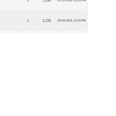
0
1,250
07-22-2025, 03:33 PM
2
2,235
05-04-2025, 10:53 PM
0
1,787
05-04-2025, 10:10 PM
0
1,634
05-04-2025, 09:55 PM
aficzne
0
1,670
01-14-2025, 06:21 PM
4
17
12-29-2024, 10:41 PM
stalation