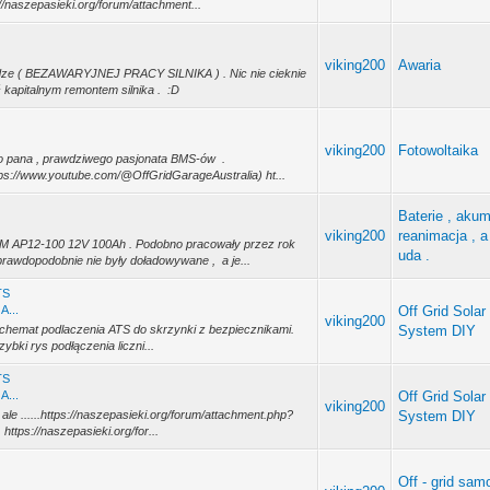
//naszepasieki.org/forum/attachment...
viking200
Awaria
odze ( BEZAWARYJNEJ PRACY SILNIKA ) . Nic nie cieknie
lić kapitalnym remontem silnika . :D
viking200
Fotowoltaika
go pana , prawdziwego pasjonata BMS-ów .
ps://www.youtube.com/@OffGridGarageAustralia) ht...
Baterie , akum
viking200
reanimacja , a
GM AP12-100 12V 100Ah . Podobno pracowały przez rok
uda .
rawdopodobnie nie były doładowywane , a je...
TS
A...
Off Grid Solar
viking200
 schemat podlaczenia ATS do skrzynki z bezpiecznikami.
System DIY
ybki rys podłączenia liczni...
TS
A...
Off Grid Solar
viking200
ale ......https://naszepasieki.org/forum/attachment.php?
System DIY
ttps://naszepasieki.org/for...
Off - grid sam