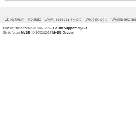
Ekipa forum
Kontakt
www.naszepasieki.org
Wróć do góry
Wersja bez graf
Polskie tłumaczenie © 2007-2026
Polski Support MyBB
Silnik forum
MyBB
, © 2002-2026
MyBB Group
.