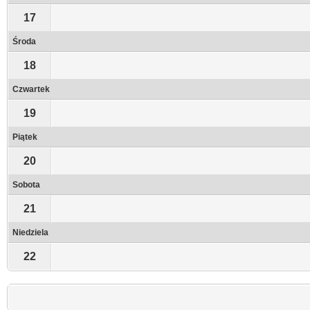
17
Środa
18
Czwartek
19
Piątek
20
Sobota
21
Niedziela
22