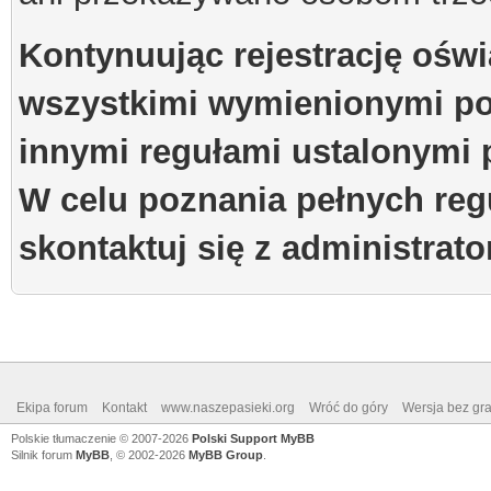
Kontynuując rejestrację oświ
wszystkimi wymienionymi po
innymi regułami ustalonymi 
W celu poznania pełnych reg
skontaktuj się z administrat
Ekipa forum
Kontakt
www.naszepasieki.org
Wróć do góry
Wersja bez graf
Polskie tłumaczenie © 2007-2026
Polski Support MyBB
Silnik forum
MyBB
, © 2002-2026
MyBB Group
.