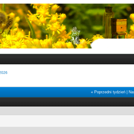
2026
« Poprzedni tydzień
|
Na