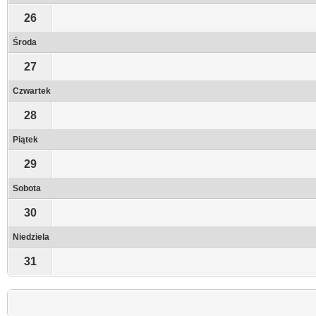
26
Środa
27
Czwartek
28
Piątek
29
Sobota
30
Niedziela
31