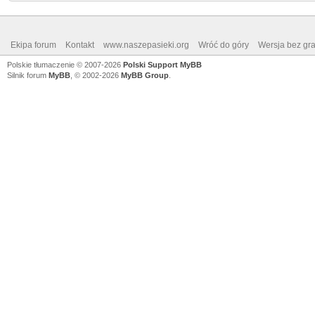
Ekipa forum
Kontakt
www.naszepasieki.org
Wróć do góry
Wersja bez graf
Polskie tłumaczenie © 2007-2026
Polski Support MyBB
Silnik forum
MyBB
, © 2002-2026
MyBB Group
.