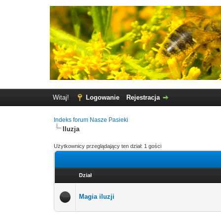
Witaj!
Logowanie
Rejestracja
Indeks forum Nasze Pasieki
Iluzja
Użytkownicy przeglądający ten dział: 1 gości
Dział
Magia iluzji