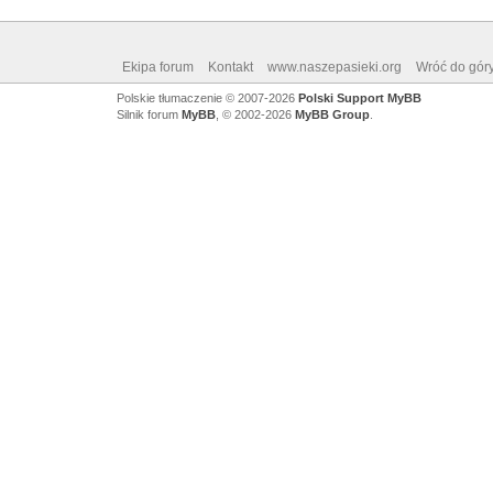
Ekipa forum
Kontakt
www.naszepasieki.org
Wróć do gór
Polskie tłumaczenie © 2007-2026
Polski Support MyBB
Silnik forum
MyBB
, © 2002-2026
MyBB Group
.