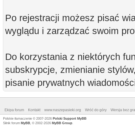
Po rejestracji możesz pisać w
wyglądu i zarządzać swoim pro
Do korzystania z niektórych fun
subskrypcje, zmienianie stylów
pisanie prywatnych wiadomości
Ekipa forum
Kontakt
www.naszepasieki.org
Wróć do góry
Wersja bez graf
Polskie tłumaczenie © 2007-2026
Polski Support MyBB
Silnik forum
MyBB
, © 2002-2026
MyBB Group
.