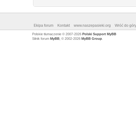
Ekipa forum
Kontakt
www.naszepasieki.org
Wróć do gór
Polskie tłumaczenie © 2007-2026
Polski Support MyBB
Silnik forum
MyBB
, © 2002-2026
MyBB Group
.