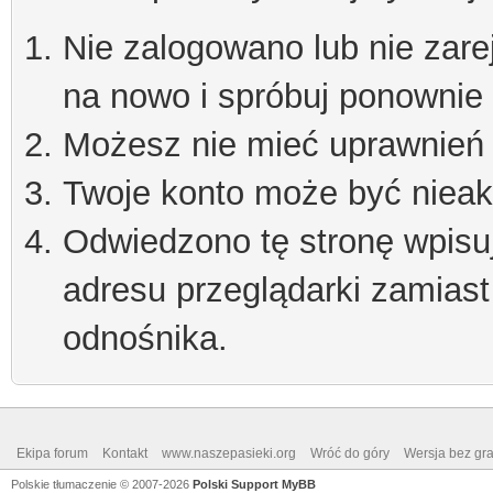
Nie zalogowano lub nie zare
na nowo i spróbuj ponownie
Możesz nie mieć uprawnień d
Twoje konto może być niea
Odwiedzono tę stronę wpisu
adresu przeglądarki zamiast
odnośnika.
Ekipa forum
Kontakt
www.naszepasieki.org
Wróć do góry
Wersja bez graf
Polskie tłumaczenie © 2007-2026
Polski Support MyBB