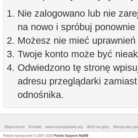
Nie zalogowano lub nie zare
na nowo i spróbuj ponownie
Możesz nie mieć uprawnień d
Twoje konto może być niea
Odwiedzono tę stronę wpisu
adresu przeglądarki zamiast
odnośnika.
Ekipa forum
Kontakt
www.naszepasieki.org
Wróć do góry
Wersja bez graf
Polskie tłumaczenie © 2007-2026
Polski Support MyBB