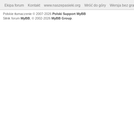
Ekipa forum
Kontakt
www.naszepasieki.org
Wróć do góry
Wersja bez graf
Polskie tłumaczenie © 2007-2026
Polski Support MyBB
Silnik forum
MyBB
, © 2002-2026
MyBB Group
.