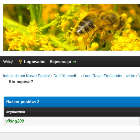
Witaj!
Logowanie
Rejestracja
Indeks forum Nasze Pasieki
›
Do It Yourself ...
›
Land Rover Freelander - wisko
›
W
Kto napisał?
Razem postów: 2
Użytkownik
viking200