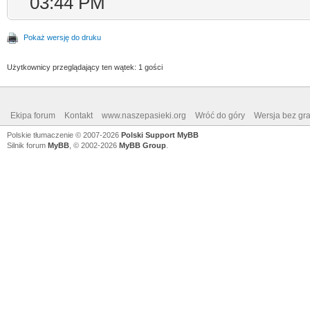
03:44 PM
Pokaż wersję do druku
Użytkownicy przeglądający ten wątek: 1 gości
Ekipa forum
Kontakt
www.naszepasieki.org
Wróć do góry
Wersja bez graf
Polskie tłumaczenie © 2007-2026
Polski Support MyBB
Silnik forum
MyBB
, © 2002-2026
MyBB Group
.