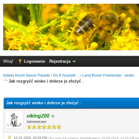
Witaj!
Logowanie
Rejestracja
Indeks forum Nasze Pasieki
›
Do It Yourself ...
›
Land Rover Freelander - wisko
Jak rozgryźć wisko i dobrze je złożyć .
0
Jak rozgryźć wisko i dobrze je złożyć .
viking200
Administrator
10-31-2020, 03:59 PM
(Ten post był ostatnio modyfikowany: 05-09-2024, 12:45 PM p