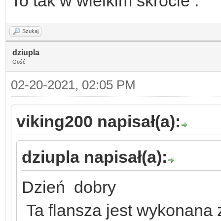
To tak w wielkim skrócie .
Szukaj
dziupla
Gość
02-20-2021, 02:05 PM
viking200 napisał(a):
dziupla napisał(a):
Dzień dobry
Ta flansza jest wykonana 