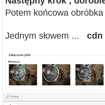
Następny krok , dorobie
Potem końcowa obróbka i 
Jednym słowem ...
cdn 
Załączone pliki
Miniatury
Szukaj