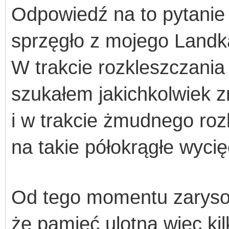
Odpowiedź na to pytanie 
sprzęgło z mojego Landk
W trakcie rozkleszczania
s
zukałem
jakichkolwiek 
i w trakcie żmudnego ro
na takie
półokrągłe wycię
Od tego momentu zarysow
że pamięć ulotna więc kil