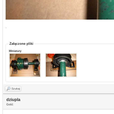
.
Załączone pliki
Miniatury
Szukaj
dziupla
Gość